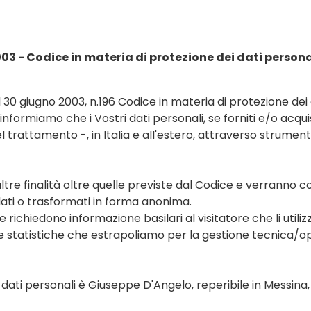
003 - Codice in materia di protezione dei dati persona
l 30 giugno 2003, n.196 Codice in materia di protezione dei d
ormiamo che i Vostri dati personali, se forniti e/o acquisi
el trattamento -, in Italia e all'estero, attraverso strument
 altre finalità oltre quelle previste dal Codice e verranno c
lati o trasformati in forma anonima.
e richiedono informazione basilari al visitatore che li uti
elle statistiche che estrapoliamo per la gestione tecnica/o
 dati personali è Giuseppe D'Angelo, reperibile in Messin