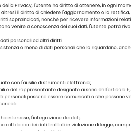
ice della Privacy, l'utente ha diritto di ottenere, in ogni m
altresì il diritto di chiedere l'aggiornamento o la rettifica,
ritti sopraindicati, nonchè per ricevere informazioni relativ
no venire a conoscenza dei suoi dati, l'utente potrà rivolg
dati personali ed altri diritti
l'esistenza o meno di dati personali che lo riguardano, anc
to con l'ausilio di strumenti elettronici;
abili e del rappresentante designato ai sensi dell'articolo 
 i dati personali possono essere comunicati o che possono 
caricati.
a interesse, l'integrazione dei dati;
o il blocco dei dati trattati in violazione di legge, compr