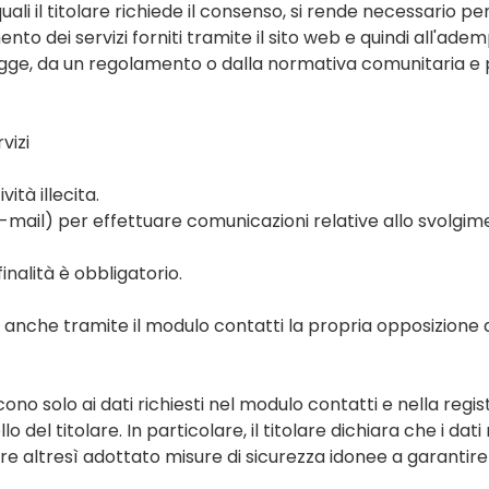
 quali il titolare richiede il consenso, si rende necessario
to dei servizi forniti tramite il sito web e quindi all'ade
gge, da un regolamento o dalla normativa comunitaria e per l
vizi
ità illecita.
zzo e-mail) per effettuare comunicazioni relative allo svolg
inalità è obbligatorio.
 anche tramite il modulo contatti la propria opposizione 
ducono solo ai dati richiesti nel modulo contatti e nella r
lo del titolare. In particolare, il titolare dichiara che i dat
e altresì adottato misure di sicurezza idonee a garantire l'i