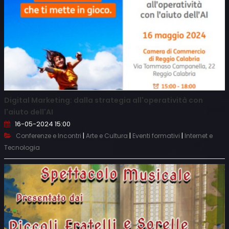
Digital Marketing: dalla strategia all'operatività con
l'aiuto dell'AI
16-05-2024 15:00
|
|
|
Conferenze e Incontri
Arte e Cultura
Eventi formativi
Internet e
Tecnologia