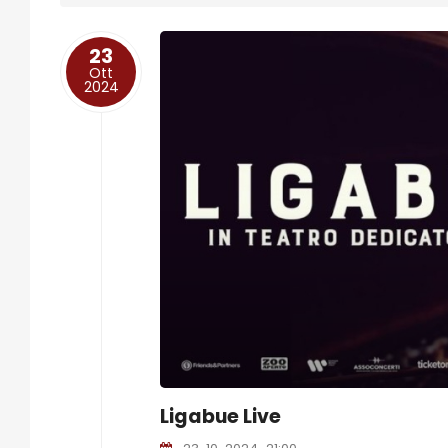
23
Ott
2024
Ligabue Live