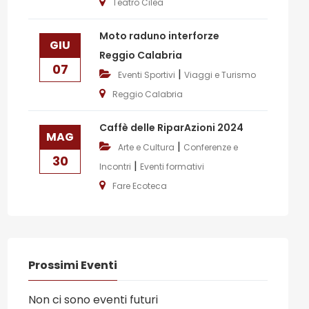
Teatro Cilea
Moto raduno interforze
GIU
Reggio Calabria
07
|
Eventi Sportivi
Viaggi e Turismo
Reggio Calabria
Caffè delle RiparAzioni 2024
MAG
|
Arte e Cultura
Conferenze e
30
|
Incontri
Eventi formativi
Fare Ecoteca
Prossimi Eventi
Non ci sono eventi futuri