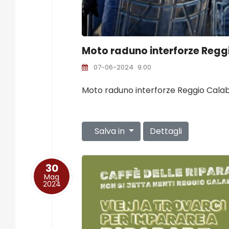
Moto raduno interforze Regg
07-06-2024
9:00
Moto raduno interforze Reggio Calab
Salva in
Dettagli
30
Mag
2024