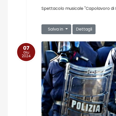
Spettacolo musicale "Capolavoro di 
Salva in
Dettagli
07
Giu
2024