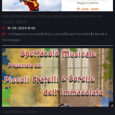
Digital Marketing: dalla strategia all'operatività con
l'aiuto dell'AI
16-05-2024 15:00
|
|
|
Conferenze e Incontri
Arte e Cultura
Eventi formativi
Internet e
Tecnologia
Capolavoro di Dio