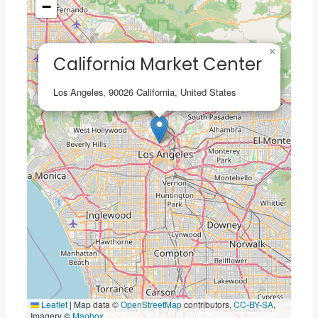
−
×
California Market Center
Los Angeles, 90026 California, United States
Leaflet
|
Map data ©
OpenStreetMap
contributors,
CC-BY-SA
,
Imagery ©
Mapbox