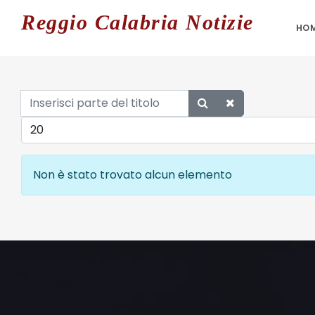
Reggio
Calabria Notizie
HO
Inserisci
parte
Visualizza #
del
titolo
Info
Non è stato trovato alcun elemento