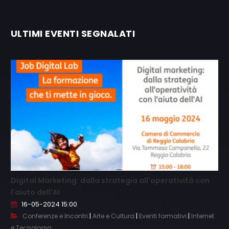
ULTIMI EVENTI SEGNALATI
Digital Marketing: dalla strategia all'operatività con
l'aiuto dell'AI
16-05-2024 15:00
|
|
|
Conferenze e Incontri
Arte e Cultura
Eventi formativi
Internet
e Tecnologia